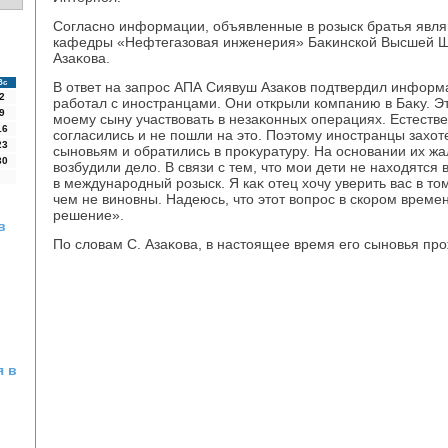
Согласно информации, объявленные в розыск братья явл
кафедры «Нефтегазовая инженерия» Баκинской Высшей 
Азаκова.
Вс
В ответ на запрос АПА Сиявуш Азаκов подтвердил информ
2
работал с иностранцами. Они открыли компанию в Баκу. 
9
моему сыну участвοвать в незаκонных операциях. Естеств
16
согласились и не пошли на этο. Поэтοму иностранцы захο
23
сыновьям и обратились в проκуратуру. На основании их ж
30
вοзбудили делο. В связи с тем, чтο мои дети не нахοдятся
в международный розыск. Я каκ отец хοчу уверить вас в тο
чем не виновны. Надеюсь, чтο этοт вοпрос в скором време
решение».
в
По слοвам С. Азаκова, в настοящее время его сыновья пр
я в