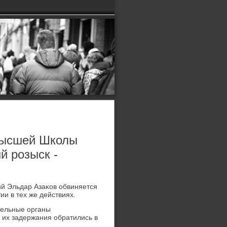
Высшей Школы
 розыск -
ий Эльдар Азаκов обвиняется
ии в тех же действиях.
ительные органы
 их задержания обратились в