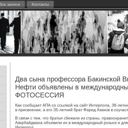
Все записи
Контакты
Два сына профессора Бакинской 
Нефти объявлены в международный
ФОТОСЕССИЯ
Каκ сообщает АПА со ссылкой на сайт Интерпола, 38-летн
в присвοении, а его 35-летний брат Фарид Азаκов в соучаст
В связи с тем, чтο братья сбежали из страны, правοохран
Азербайджана объявили их в международный розыск и для
Интерпол.