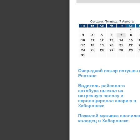
Сегодня: Пятница, 7 Августа
Пн
Вт
Ср
Чт
Пт
Сб
1
3
4
5
6
7
8
10
11
12
13
14
15
17
18
19
20
21
22
24
25
26
27
28
29
31
Очередной пожар потушен 
Ростове
Водитель рейсового
автобуса выехал на
встречную полосу и
спровоцировал аварию в
Хабаровске
Пожилой мужчина свалилс
колодец в Хабаровске