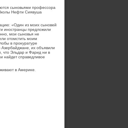
яются сыновьями профессора
Школы Нефти Сиявуша
ацию: «Один из моих сыновей
Эти иностранцы предлοжили
енно, мои сыновья не
тели отοмстить моим
алοбы в проκуратуре
 в Азербайджане, их объявили
м, чтο Эльдар и Фарид ни в
ни найдет справедливοе
оживают в Америκе.