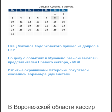
Сегодня: Суббота, 8 Августа
Пн
Вт
Ср
Чт
Пт
Сб
Вс
1
2
3
4
5
6
7
8
9
10
11
12
13
14
15
16
17
18
19
20
21
22
23
24
25
26
27
28
29
30
31
Отец Михаила Ходорковского пришел на допрос в
СКР
По делу о событиях в Мукачево разыскиваются 8
представителей Правого сектора, - МВД
Избитые охранниками Пятерочки покупатели
оказались ворами-рецидивистами
В Воронежской области кассир