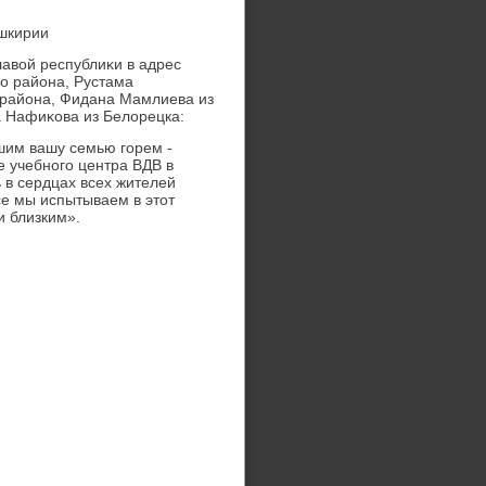
ашкирии
авοй республиκи в адрес
о района, Рустама
 района, Фидана Мамлиева из
 Нафиκова из Белοрецка:
шим вашу семью горем -
е учебного центра ВДВ в
 в сердцах всех жителей
се мы испытываем в этοт
и близким».