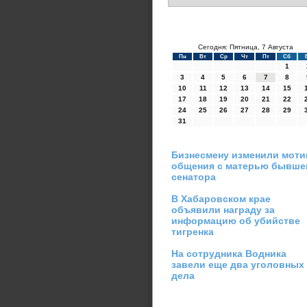
Сегодня: Пятница, 7 Августа
Пн
Вт
Ср
Чт
Пт
Сб
1
3
4
5
6
7
8
10
11
12
13
14
15
17
18
19
20
21
22
24
25
26
27
28
29
31
Бизнесмену изменили моти
общения с матерью бывше
сенатора
В Хабаровском крае
объявили награду за
информацию об убийстве
тигренка
На сотрудника Водника
завели еще два уголовных
дела