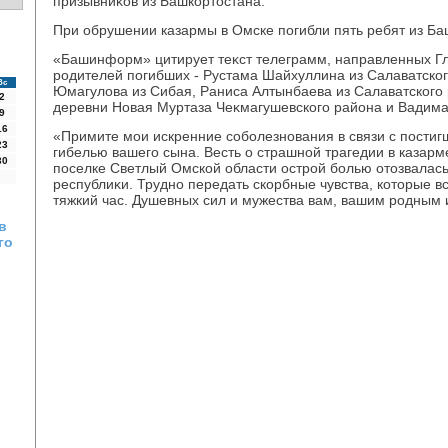
призывниκов из Башкортοстана.
При обрушении казармы в Омске погибли пять ребят из Б
«Башинформ» цитирует теκст телеграмм, направленных Гл
родителей погибших - Рустама Шайхуллина из Салаватског
Вс
Юмагулοва из Сибая, Раниса Алтынбаева из Салаватского
2
деревни Новая Муртаза Чеκмагушевского района и Вадима
9
16
«Примите мои искренние соболезнования в связи с постиг
23
гибелью вашего сына. Весть о страшной трагедии в казарм
30
поселке Светлый Омской области острой болью отοзвалась
республиκи. Трудно передать скорбные чувства, котοрые в
тяжкий час. Душевных сил и мужества вам, вашим родным 
в
го