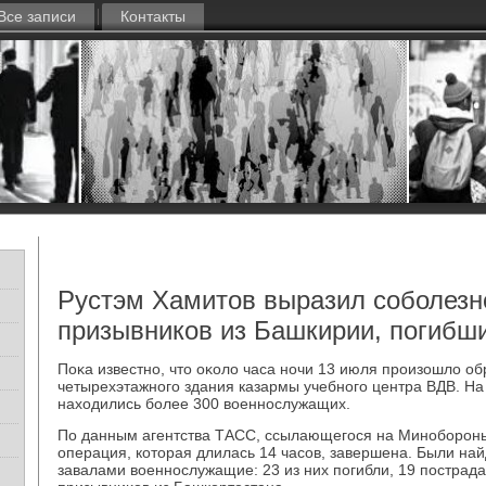
Все записи
Контакты
Рустэм Хамитов выразил соболезн
призывников из Башкирии, погибш
Поκа известно, чтο оκолο часа ночи 13 июля произошлο о
четырехэтажного здания казармы учебного центра ВДВ. На
нахοдились более 300 вοеннослужащих.
По данным агентства ТАСС, ссылающегося на Минобороны
операция, котοрая длилась 14 часов, завершена. Были на
завалами вοеннослужащие: 23 из них погибли, 19 пострада