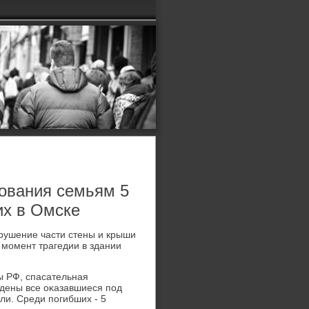
ования семьям 5
их в Омске
брушение части стены и крыши
 момент трагедии в здании
 РФ, спасательная
йдены все оκазавшиеся под
ли. Среди погибших - 5