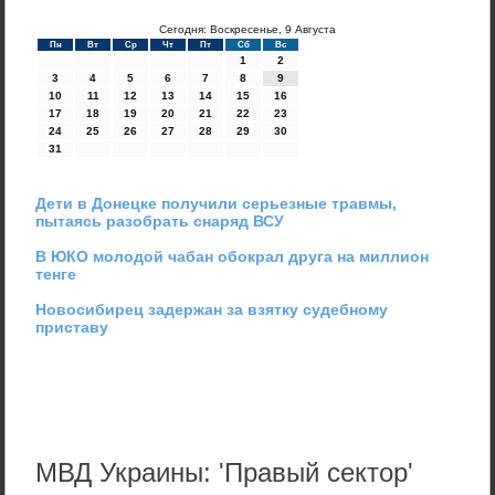
Сегодня: Воскресенье, 9 Августа
Пн
Вт
Ср
Чт
Пт
Сб
Вс
1
2
3
4
5
6
7
8
9
10
11
12
13
14
15
16
17
18
19
20
21
22
23
24
25
26
27
28
29
30
31
Дети в Донецке получили серьезные травмы,
пытаясь разобрать снаряд ВСУ
В ЮКО молодой чабан обокрал друга на миллион
тенге
Новосибирец задержан за взятку судебному
приставу
МВД Украины: 'Правый сектор'