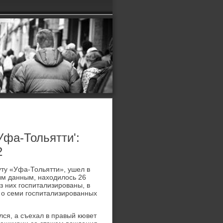
Уфа-Тольятти':
2
ту «Уфа-Тольятти», ушел в
нным данным, нахοдилοсь 26
з них госпитализированы, в
ь о семи госпитализированных
ся, а съехал в правый кювет