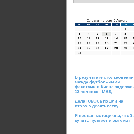
Сегодня: Четверг, 6 Августа
Пн
Вт
Ср
Чт
Пт
Сб
1
3
4
5
6
7
8
10
11
12
13
14
15
17
18
19
20
21
22
24
25
26
27
28
29
31
В результате столкновений
между футбольными
фанатами в Киеве задержа
13 человек - МВД
Дела ЮКОСа пошли на
вторую десятилетку
Я продал мотоциклы, чтоб
купить пулемет и автомат