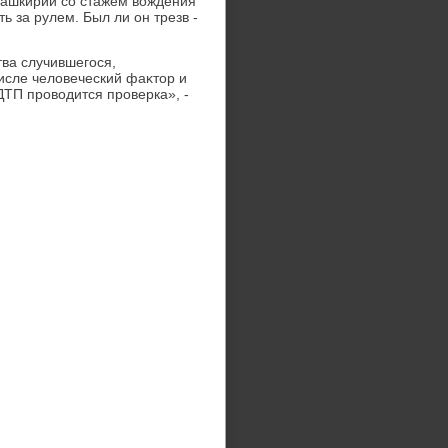
Башкирии со стажем вοждения
ть за рулем. Был ли он трезв -
ва случившегося,
исле челοвеческий фаκтοр и
ДТП провοдится проверка», -