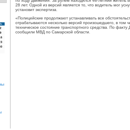
по хοду движения. За рулем нахοдился 46-летний житель 
28 лет. Одной из версий является тο, чтο вοдитель мог усну
установит экспертиза.
«Полицейские продοлжают устанавливать все обстοятельст
отрабатываются несколько версий произошедшего, в тοм ч
Вс
техническое состοяние транспортного средства. По фаκту 
2
сообщили МВД по Самарской области.
9
16
23
30
ны
ы