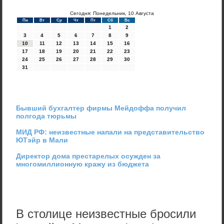
Сегодня: Понедельник, 10 Августа
Пн
Вт
Ср
Чт
Пт
Сб
Вс
1
2
3
4
5
6
7
8
9
10
11
12
13
14
15
16
17
18
19
20
21
22
23
24
25
26
27
28
29
30
31
Бывший бухгалтер фирмы Мейдоффа получил
полгода тюрьмы
МИД РФ: неизвестные напали на представительство
ЮТэйр в Мали
Директор дома престарелых осужден за
многомиллионную кражу из бюджета
В столице неизвестные бросили