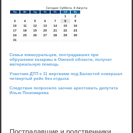
Сегодня: Суббота, 8 Августа
Пн
Вт
Ср
Чт
Пт
Сб
Вс
1
2
3
4
5
6
7
8
9
10
11
12
13
14
15
16
17
18
19
20
21
22
23
24
25
26
27
28
29
30
31
Семьи южноуральцев, пострадавших при
обрушении казармы в Омской области, получат
материальную помощь
Участник ДТП с 11 жертвами под Балахтой совершал
четвертый рейс без отдыха
Следствие попросило заочно арестовать депутата
Илью Пономарева
Пострадавшие и родственники