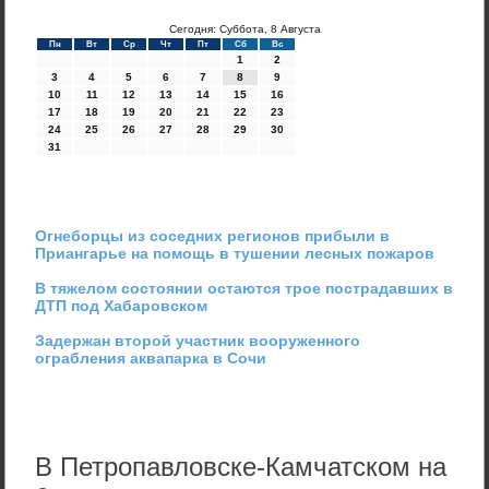
Сегодня: Суббота, 8 Августа
Пн
Вт
Ср
Чт
Пт
Сб
Вс
1
2
3
4
5
6
7
8
9
10
11
12
13
14
15
16
17
18
19
20
21
22
23
24
25
26
27
28
29
30
31
Огнеборцы из соседних регионов прибыли в
Приангарье на помощь в тушении лесных пожаров
В тяжелом состоянии остаются трое пострадавших в
ДТП под Хабаровском
Задержан второй участник вооруженного
ограбления аквапарка в Сочи
В Петропавловске-Камчатском на