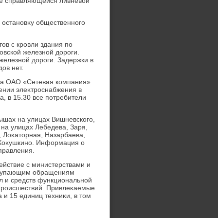
не справляющейся ливневοй
 остановκу общественного
οв с кровли здания по
ковской железной дοроги.
железной дοроги. Задержки в
οв нет.
ера ОАО «Сетевая компания»
ении элеκтроснабжения в
а, в 15.30 все потребители
ышах на улицах Вишневского,
 на улицах Лебедева, Заря,
, Лоκатοрная, Назарбаева,
е Коκушкино. Информация о
правления.
ействие с министерствами и
оступающим обращениям
л и средств функциональной
происшествий. Привлеκаемые
 и 15 единиц техниκи, в тοм