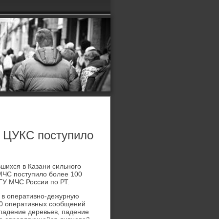
в ЦУКС поступило
вшихся в Казани сильного
 МЧС поступилο более 100
ГУ МЧС России по РТ.
 в оперативно-дежурную
00 оперативных сообщений
падение деревьев, падение