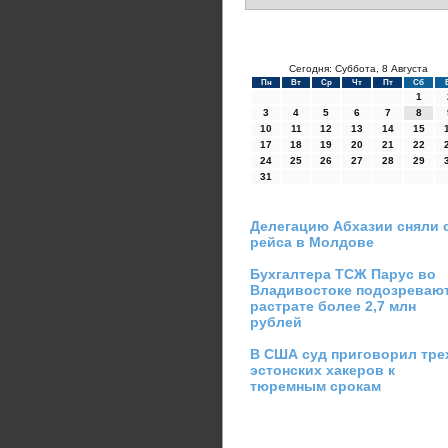
Сегодня: Суббота, 8 Августа
Пн
Вт
Ср
Чт
Пт
Сб
1
3
4
5
6
7
8
10
11
12
13
14
15
17
18
19
20
21
22
24
25
26
27
28
29
31
Делегацию Абхазии сняли 
рейса в Молдове
Бухгалтера ТСЖ Парус во
Владивостоке подозревают
растрате более 2,7 млн
рублей
В США суд приговорил тре
эстонских хакеров к
тюремным срокам