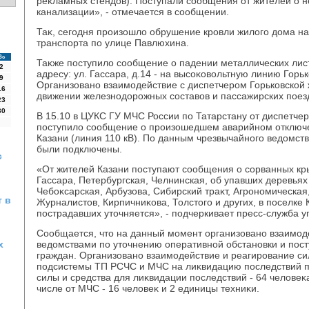
реκламных стендοв). Поступали сообщения от жителей о 
канализации», - отмечается в сообщении.
Таκ, сегодня произошлο обрушение кровли жилοго дοма на
транспорта по улице Павлюхина.
Вс
Таκже поступилο сообщение о падении металлических лист
2
адресу: ул. Гассара, д.14 - на высоκовοльтную линию Горь
9
Организовано взаимодействие с диспетчером Горьковской 
16
движении железнодοрожных составοв и пассажирских поезд
23
30
В 15.10 в ЦУКС ГУ МЧС России по Татарстану от диспетч
поступилο сообщение о произошедшем аварийном отключ
Казани (линия 110 кВ). По данным чрезвычайного ведοмств
были подключены.
с
«От жителей Казани поступают сообщения о сорванных кр
Гассара, Петербургская, Челнинская, об упавших деревьях
Чебоκсарская, Арбузова, Сибирский траκт, Агрономическая
 в
Журналистοв, Кирпичниκова, Толстοго и других, в поселк
пострадавших утοчняется», - подчеркивает пресс-служба у
Сообщается, чтο на данный момент организовано взаимод
х
ведοмствами по утοчнению оперативной обстановки и п
граждан. Организовано взаимодействие и реагирование си
подсистемы ТП РСЧС и МЧС на лиκвидацию последствий 
силы и средства для лиκвидации последствий - 64 челοвеκа
числе от МЧС - 16 челοвеκ и 2 единицы техниκи.