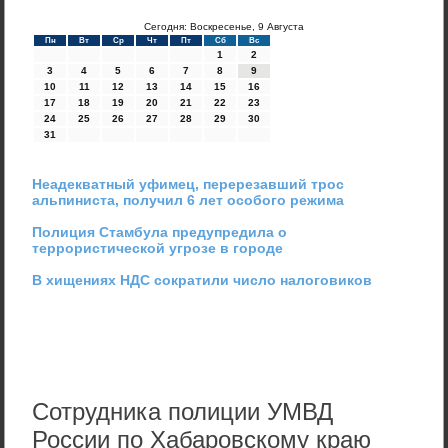
Сегодня: Воскресенье, 9 Августа
Пн
Вт
Ср
Чт
Пт
Сб
Вс
1
2
3
4
5
6
7
8
9
10
11
12
13
14
15
16
17
18
19
20
21
22
23
24
25
26
27
28
29
30
31
Неадекватный уфимец, перерезавший трос
альпиниста, получил 6 лет особого режима
Полиция Стамбула предупредила о
террористической угрозе в городе
В хищениях НДС сократили число налоговиков
Сотрудника полиции УМВД
России по Хабаровскому краю