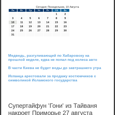
Сегодня: Понедельник, 10 Августа
Пн
Вт
Ср
Чт
Пт
Сб
Вс
1
2
3
4
5
6
7
8
9
10
11
12
13
14
15
16
17
18
19
20
21
22
23
24
25
26
27
28
29
30
31
Медведь, разгуливающий по Хабаровску на
прошлой неделе, едва не попал под колеса авто
В части Киева не будет воды до завтрашнего утра
Испанца арестовали за продажу костюмчиков с
символикой Исламского государства
Супертайфун 'Гони' из Тайваня
накроет Приморье 27 августа