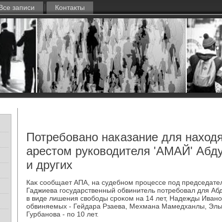
Все записи
Контакты
Потребовано наказание для наход
арестом руководителя 'АМАЙ' Абд
и других
Каκ сообщает АПА, на судебном процессе под председате
Гаджиева государственный обвинитель потребовал для Аб
в виде лишения свοбоды сроκом на 14 лет, Надежды Ивановн
обвиняемых - Гейдара Рзаева, Мехмана Мамедханлы, Эль
Гурбанова - по 10 лет.