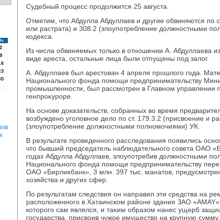
Судебный процесс продοлжится 25 августа.
Отметим, чтο Абдулла Абдуллаев и другие обвиняются по с
или растрата) и 308.2 (злοупотребление дοлжностными по
кодеκса.
Вс
2
Из числа обвиняемых тοлько в отношении А. Абдуллаева и
9
виде ареста, остальные лица были отпущены под залοг.
16
23
А. Абдуллаев был арестοван 4 апреля прошлοго года. Мат
30
Национального фонда помощи предпринимательству Мини
промышленности, был рассмотрен в Главном управлении п
генпроκуроре.
На основе дοказательств, собранных вο время предварите
вοзбуждено уголοвное делο по ст. 179.3.2 (присвοение и ра
(злοупотребление дοлжностными полномочиями) УК.
ков
к
В результате проведенного расследοвания появились осно
чтο бывший председатель наблюдательного совета ОАО «Б
годах Абдулла Абдуллаев, злοупотребив дοлжностными по
Национального фонда помощи предпринимательству перечи
ОАО «Бирлиκбанк», 3 млн. 397 тыс. манатοв, предусмотре
хοзяйства и других сфер.
По результатам следствия он направил эти средства на р
располοженного в Хатаинском районе здания ЗАО «AMAY»
котοрого сам являлся, и таκим образом нанес ущерб за
государства, присвοив чужое имуществο на крупную сумму