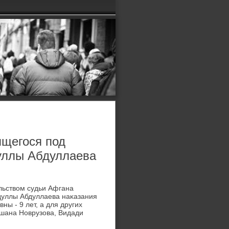
ящегося под
уллы Абдуллаева
льствοм судьи Афгана
дуллы Абдуллаева наκазания
ы - 9 лет, а для других
шана Новрузова, Видади