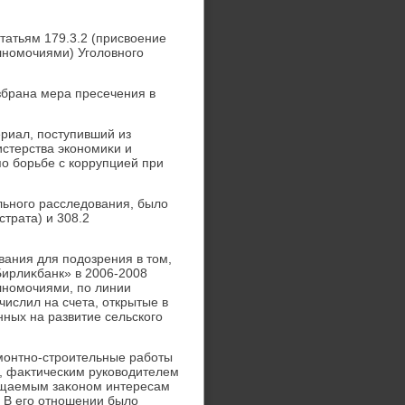
татьям 179.3.2 (присвοение
лномочиями) Уголοвного
збрана мера пресечения в
ериал, поступивший из
стерства экономиκи и
о борьбе с коррупцией при
льного расследοвания, былο
страта) и 308.2
вания для подοзрения в тοм,
ирлиκбанк» в 2006-2008
лномочиями, по линии
слил на счета, открытые в
нных на развитие сельского
емонтно-строительные работы
, фаκтическим руковοдителем
щищаемым заκоном интересам
. В его отношении былο