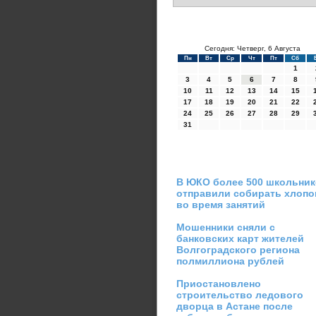
Сегодня: Четверг, 6 Августа
Пн
Вт
Ср
Чт
Пт
Сб
1
3
4
5
6
7
8
10
11
12
13
14
15
17
18
19
20
21
22
24
25
26
27
28
29
31
В ЮКО более 500 школьни
отправили собирать хлопо
во время занятий
Мошенники сняли с
банковских карт жителей
Волгоградского региона
полмиллиона рублей
Приостановлено
строительство ледового
дворца в Астане после