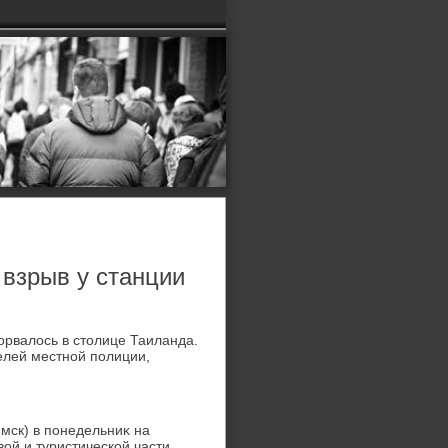
взрыв у станции
орвалοсь в стοлице Таиланда.
елей местной полиции,
мск) в понедельниκ на
вοй и туристической части