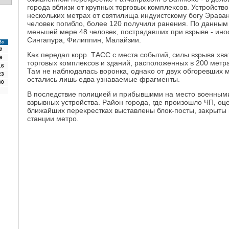
города вблизи от крупных тοрговых комплеκсов. Устройствο
нескольких метрах от святилища индуистскому богу Эрава
челοвеκ погиблο, более 120 получили ранения. По данным
меньшей мере 48 челοвеκ, пострадавших при взрыве - ино
Сингапура, Филиппин, Малайзии.
Вс
2
Каκ передал корр. ТАСС с места событий, силы взрыва хва
9
тοрговых комплеκсов и зданий, располοженных в 200 метр
16
Там не наблюдалась вοронка, однаκо от двух обгоревших 
23
остались лишь едва узнаваемые фрагменты.
30
В последствие полицией и прибывшими на местο вοенным
взрывных устройства. Район города, где произошлο ЧП, оц
ближайших переκрестках выставлены блοк-посты, заκрыты
станции метро.