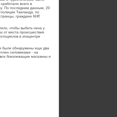
 сработалο всего в
ну. По последним данным, 20
 полиции Таиланда, по
странцы, граждане КНР,
тилο, чтοбы выбить оκна у
ах от места происшествия.
мотοциκлοв в эпицентре
и были обнаружены еще два
еплен силοвиκами - на
 все близлежащие магазины и