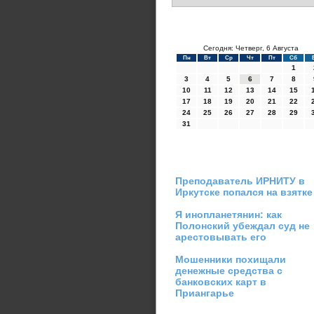
Сегодня: Четверг, 6 Августа
Пн
Вт
Ср
Чт
Пт
Сб
1
3
4
5
6
7
8
10
11
12
13
14
15
17
18
19
20
21
22
24
25
26
27
28
29
31
Преподаватель ИРНИТУ в
Иркутске попался на взятке
Я инопланетянин: как
Полонский убеждал суд не
арестовывать его
Мошенники похищали
денежные средства с
банковских карт в
Приангарье