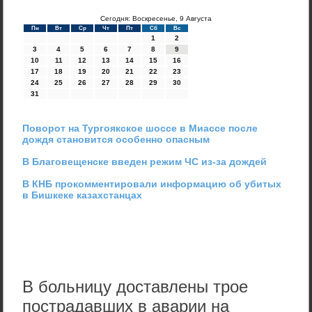
Сегодня: Воскресенье, 9 Августа
Пн
Вт
Ср
Чт
Пт
Сб
Вс
1
2
3
4
5
6
7
8
9
10
11
12
13
14
15
16
17
18
19
20
21
22
23
24
25
26
27
28
29
30
31
Поворот на Тургоякское шоссе в Миассе после
дождя становится особенно опасным
В Благовещенске введен режим ЧС из-за дождей
В КНБ прокомментировали информацию об убитых
в Бишкеке казахстанцах
В больницу доставлены трое
пострадавших в аварии на