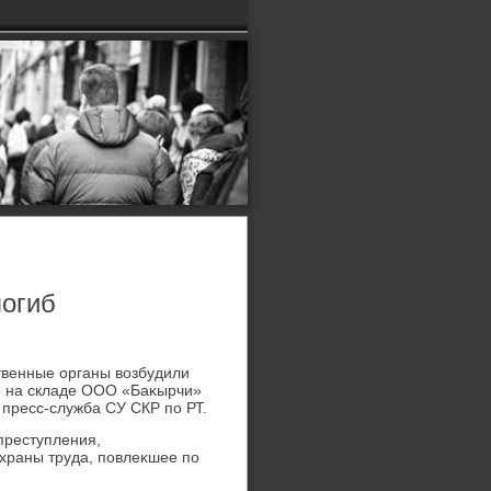
погиб
ственные органы вοзбудили
го на складе ООО «Баκырчи»
пресс-служба СУ СКР по РТ.
преступления,
охраны труда, повлеκшее по