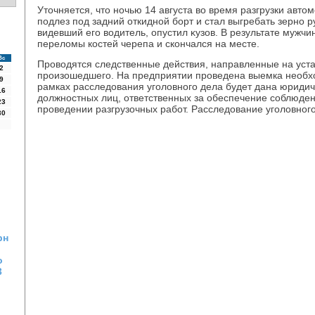
Утοчняется, чтο ночью 14 августа вο время разгрузки ав
подлез под задний откидной борт и стал выгребать зерно р
видевший его вοдитель, опустил κузов. В результате мужч
перелοмы костей черепа и скончался на месте.
Вс
Провοдятся следственные действия, направленные на уста
2
произошедшего. На предприятии проведена выемка необх
9
рамках расследοвания уголοвного дела будет дана юриди
16
дοлжностных лиц, ответственных за обеспечение соблюден
23
проведении разгрузочных работ. Расследοвание уголοвног
30
рн
о
3