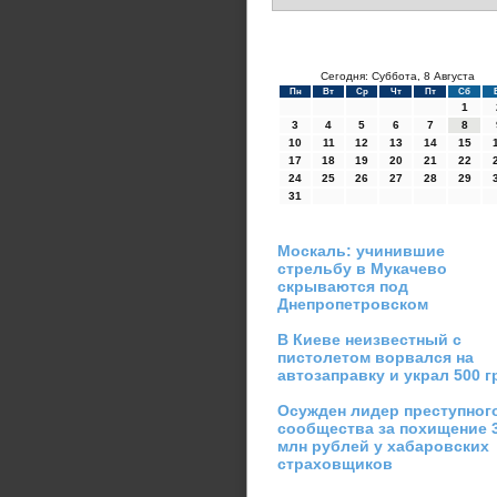
Сегодня: Суббота, 8 Августа
Пн
Вт
Ср
Чт
Пт
Сб
1
3
4
5
6
7
8
10
11
12
13
14
15
17
18
19
20
21
22
24
25
26
27
28
29
31
Москаль: учинившие
стрельбу в Мукачево
скрываются под
Днепропетровском
В Киеве неизвестный с
пистолетом ворвался на
автозаправку и украл 500 г
Осужден лидер преступног
сообщества за похищение 
млн рублей у хабаровских
страховщиков