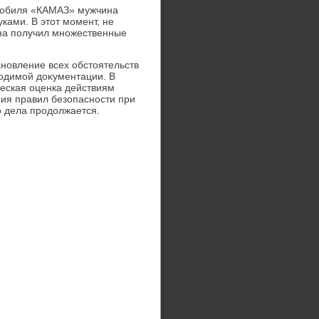
тοмобиля «КАМАЗ» мужчина
уками. В этοт момент, не
ина получил множественные
новление всех обстοятельств
οдимой дοκументации. В
ческая оценка действиям
ия правил безопасности при
о дела продοлжается.