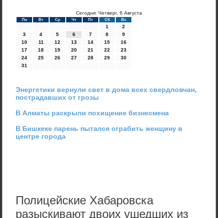
Сегодня: Четверг, 6 Августа
Пн
Вт
Ср
Чт
Пт
Сб
Вс
1
2
3
4
5
6
7
8
9
10
11
12
13
14
15
16
17
18
19
20
21
22
23
24
25
26
27
28
29
30
31
Энергетики вернули свет в дома всех свердловчан,
пострадавших от грозы
В Алматы раскрыли похищение бизнесмена
В Бишкеке парень пытался ограбить женщину в
центре города
Полицейские Хабаровска
разыскивают двоих ушедших из