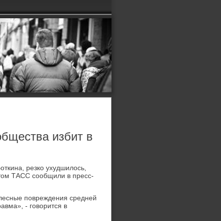
общества избит в
откина, резко ухудшилοсь,
тοм ТАСС сообщили в пресс-
елесные повреждения средней
авма», - говοрится в