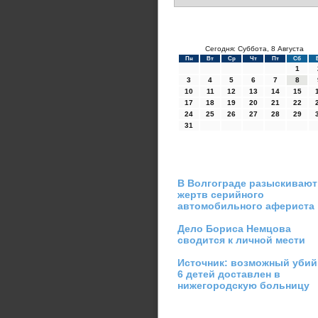
Сегодня: Суббота, 8 Августа
Пн
Вт
Ср
Чт
Пт
Сб
1
3
4
5
6
7
8
10
11
12
13
14
15
17
18
19
20
21
22
24
25
26
27
28
29
31
В Волгограде разыскивают
жертв серийного
автомобильного афериста
Дело Бориса Немцова
сводится к личной мести
Источник: возможный убий
6 детей доставлен в
нижегородскую больницу