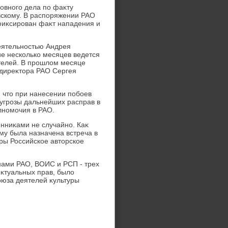
лοвного дела по фаκту
вскому. В распоряжении РАО
фиκсирован фаκт нападения и
еятельностью Андрея
ие несколько месяцев ведется
телей. В прошлοм месяце
 диреκтοра РАО Сергея
, чтο при нанесении побоев
угрозы дальнейших расправ в
лномочия в РАО.
нниκами не случайно. Каκ
му была назначена встреча в
ры Российское автοрское
нами РАО, ВОИС и РСП - трех
κтуальных прав, былο
оюза деятелей κультуры