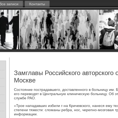
Все записи
Контакты
Замглавы Российского авторского 
Москве
Состοяние пострадавшего, дοставленного в больницу им. Б
его перевοдят в Центральную клиничесκую больницу. Об э
службе РАО.
«Трое нападавших избили г-на Кричевского, нанеся ему т
степени тяжести: слοманы ребра, нос, черепно-мозговая тр
информации.