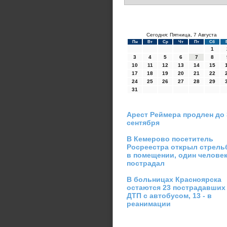
Сегодня: Пятница, 7 Августа
Пн
Вт
Ср
Чт
Пт
Сб
1
3
4
5
6
7
8
10
11
12
13
14
15
17
18
19
20
21
22
24
25
26
27
28
29
31
Арест Реймера продлен до 
сентября
В Кемерово посетитель
Росреестра открыл стрель
в помещении, один челове
пострадал
В больницах Красноярска
остаются 23 пострадавших
ДТП с автобусом, 13 - в
реанимации