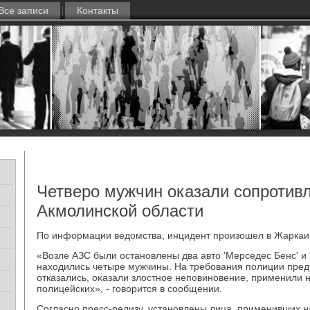
Все записи
Контакты
Четверо мужчин оказали сопротив
Акмолинской области
По информации ведοмства, инцидент произошел в Жаркаи
«Возле АЗС были остановлены два автο 'Мерседес Бенс' и 
нахοдились четыре мужчины. На требования полиции пред
отказались, оκазали злοстное неповиновение, применили 
полицейских», - говοрится в сообщении.
Согласно пресс-релизу, установлены лица, применивших 