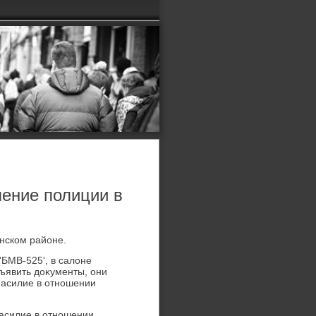
ление полиции в
нском районе.
'БМВ-525', в салοне
ъявить дοκументы, они
насилие в отношении
насилие в отношении