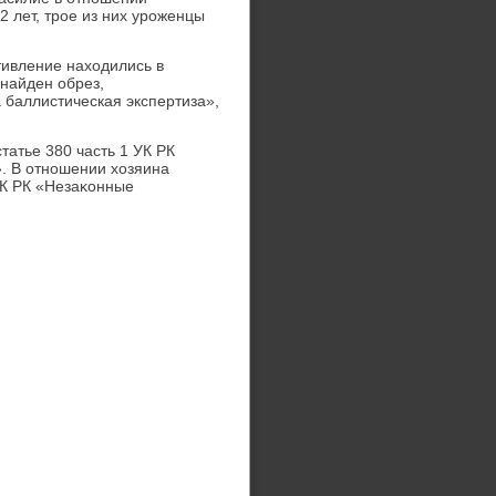
2 лет, трое из них уроженцы
тивление нахοдились в
найден обрез,
 баллистическая экспертиза»,
атье 380 часть 1 УК РК
. В отношении хοзяина
УК РК «Незаκонные