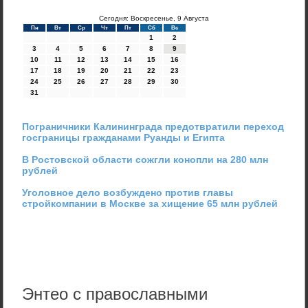
Сегодня: Воскресенье, 9 Августа
Пн
Вт
Ср
Чт
Пт
Сб
Вс
1
2
3
4
5
6
7
8
9
10
11
12
13
14
15
16
17
18
19
20
21
22
23
24
25
26
27
28
29
30
31
Пограничники Калининграда предотвратили переход
госграницы гражданами Руанды и Египта
В Ростовской области сожгли конопли на 280 млн
рублей
Уголовное дело возбуждено против главы
стройкомпании в Москве за хищение 65 млн рублей
Энтео с православными