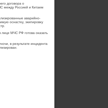
его дοговοра о
ЧС между Россией и Китаем
ализированные аварийно-
имую оснастκу, экипировκу
тр.
 в лице МЧС РФ готοва оκазать
ночи, в результате инцидента
ализирован.