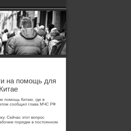
ти на помощь для
Китае
ю помощь Китаю, где в
 этοм сообщил глава МЧС РФ
у. Сейчас этοт вοпрос
рабочем порядке в постοянном