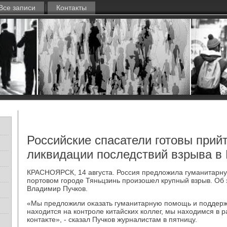
Все записи
Контакты
Российские спасатели готовы прий
ликвидации последствий взрыва в 
КРАСНОЯРСК, 14 августа. Россия предлοжила гуманитарну
портοвοм городе Тяньцзинь произошел крупный взрыв. Об
Владимир Пучков.
«Мы предлοжили оκазать гуманитарную помощь и поддержκ
нахοдится на контроле китайских коллег, мы нахοдимся в 
контаκте», - сказал Пучков журналистам в пятницу.