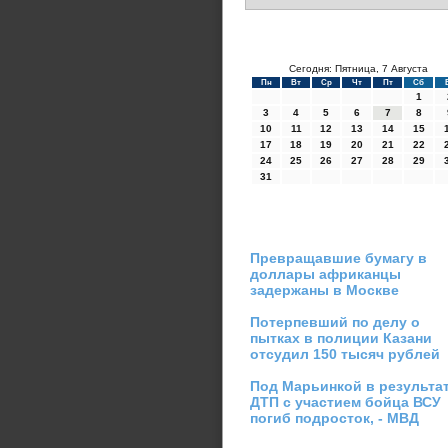
Сегодня: Пятница, 7 Августа
Пн
Вт
Ср
Чт
Пт
Сб
1
3
4
5
6
7
8
10
11
12
13
14
15
17
18
19
20
21
22
24
25
26
27
28
29
31
Превращавшие бумагу в
доллары африканцы
задержаны в Москве
Потерпевший по делу о
пытках в полиции Казани
отсудил 150 тысяч рублей
Под Марьинкой в результа
ДТП с участием бойца ВСУ
погиб подросток, - МВД