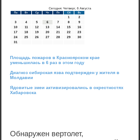
Сегодня: Четверг, 6 Августа
Пн
Вт
Ср
Чт
Пт
Сб
Вс
1
2
3
4
5
6
7
8
9
10
11
12
13
14
15
16
17
18
19
20
21
22
23
24
25
26
27
28
29
30
31
Площадь пожаров в Красноярском крае
уменьшилась в 6 раз в этом году
Диагноз сибирская язва подтвержден у жителя в
Молдавии
Ядовитые змеи активизировались в окрестностях
Хабаровска
Обнаружен вертолет,