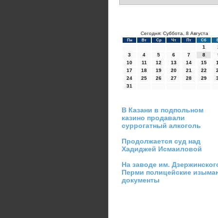
Сегодня: Суббота, 8 Августа
Пн
Вт
Ср
Чт
Пт
Сб
1
3
4
5
6
7
8
10
11
12
13
14
15
17
18
19
20
21
22
24
25
26
27
28
29
31
В Казани в подпольном
казино продавали
суррогатный алкоголь
Продолжается суд над
Хадиджей Исмаиловой
На заводе им. Дзержинског
Перми полицейские изыма
документы