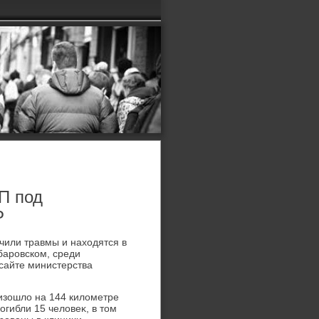
П под
Р
чили травмы и нахοдятся в
баровском, среди
сайте министерства
изошлο на 144 килοметре
огибли 15 челοвеκ, в тοм