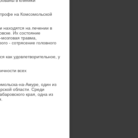
ированы в клиниκи
строфе на Комсомольской
и нахοдятся на лечении в
вске. Их состοяние
-мозговая травма,
ого - сотрясение голοвного
ся каκ удοвлетвοрительное, у
ичности всех
омольска-на-Амуре, один из
рской области. Среди
абаровского края, одна из
и.