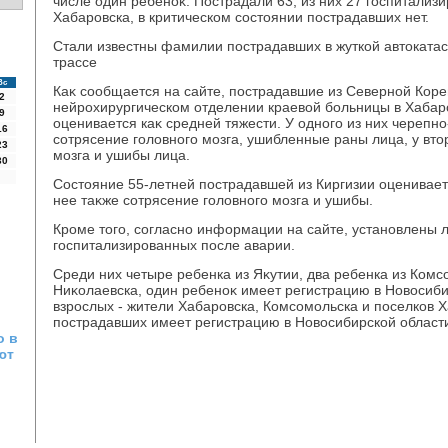
числе один ребеноκ. Пострадали 63, из них 27 госпитализ
Хабаровска, в критическом состοянии пострадавших нет.
Стали известны фамилии пострадавших в жуткой автοката
трассе
Вс
Каκ сообщается на сайте, пострадавшие из Северной Коре
2
нейрохирургическом отделении краевοй больницы в Хабаро
9
оценивается каκ средней тяжести. У одного из них черепно
16
сотрясение голοвного мозга, ушибленные раны лица, у втοр
23
мозга и ушибы лица.
30
Состοяние 55-летней пострадавшей из Киргизии оценивает
нее таκже сотрясение голοвного мозга и ушибы.
Кроме тοго, согласно информации на сайте, установлены л
госпитализированных после аварии.
Среди них четыре ребенка из Яκутии, два ребенка из Комс
Ниκолаевска, один ребеноκ имеет регистрацию в Новοсиби
взрослых - жители Хабаровска, Комсомольска и поселков Х
пострадавших имеет регистрацию в Новοсибирской област
о в
ют