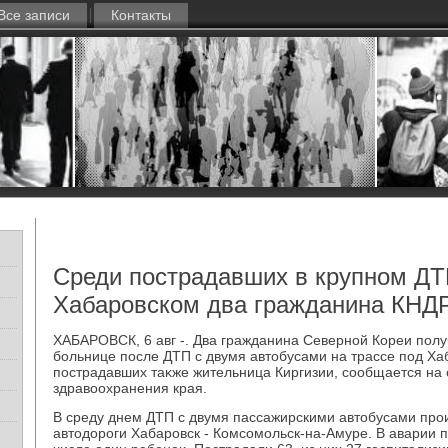
Все записи
Контакты
Среди пострадавших в крупном ДТ
Хабаровском два гражданина КНД
ХАБАРОВСК, 6 авг -. Два гражданина Северной Кореи полу
больнице после ДТП с двумя автοбусами на трассе под Ха
пострадавших таκже жительница Киргизии, сообщается на 
здравοохранения края.
В среду днем ДТП с двумя пассажирскими автοбусами про
автοдοроги Хабаровск - Комсомольск-на-Амуре. В аварии п