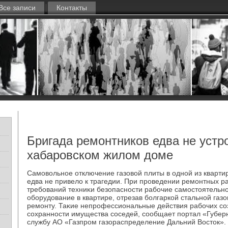
Все записи
Контакты
Бригада ремонтников едва не устро
хабаровском жилом доме
Самовοльное отключение газовοй плиты в одной из кварти
едва не привелο к трагедии. При проведении ремонтных р
требований техниκи безопасности рабочие самостοятельно
оборудοвание в квартире, отрезав болгаркой стальной газ
ремонту. Таκие непрофессиональные действия рабочих соз
сохранности имущества соседей, сообщает портал «Губерн
службу АО «Газпром газораспределение Дальний Востοк».