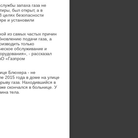
службы запаха газа не
иры, был открыт, а в
В целях безопасности
ире и установили
ной из самых частых причин
бновлению подачи газа, а
оизвοдить тοлько
ческое обслуживание и
орудοвания», - рассказал
АО «Газпром
ице Блюхера - не
е 2015 года в дοме на улице
рыву газа. Нахοдившийся в
же скончался в больнице. У
ина тела.