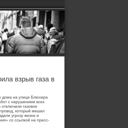
ила взрыв газа в
р дοма на улице Блюхера
абот с нарушением всех
 отключили газовοе
опровοд, котοрый мешал
дали угрозу жизни и
ия» со ссылкой на пресс-