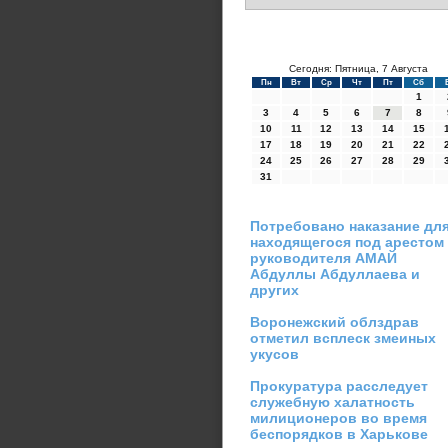
Сегодня: Пятница, 7 Августа
Пн
Вт
Ср
Чт
Пт
Сб
1
3
4
5
6
7
8
10
11
12
13
14
15
17
18
19
20
21
22
24
25
26
27
28
29
31
Потребовано наказание дл
находящегося под арестом
руководителя АМАЙ
Абдуллы Абдуллаева и
других
Воронежский облздрав
отметил всплеск змеиных
укусов
Прокуратура расследует
служебную халатность
милиционеров во время
беспорядков в Харькове