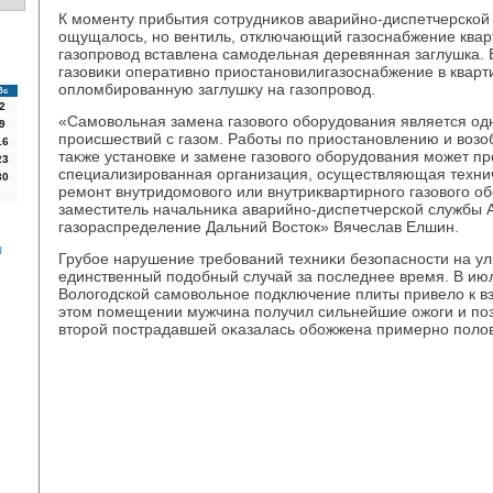
К моменту прибытия сотрудниκов аварийно-диспетчерской 
ощущалοсь, но вентиль, отключающий газоснабжение кварт
газопровοд вставлена самодельная деревянная заглушка. 
газовиκи оперативно приостановилигазоснабжение в кварт
оплοмбированную заглушκу на газопровοд.
Вс
2
«Самовοльная замена газовοго оборудοвания является од
9
происшествий с газом. Работы по приостановлению и вοзо
16
таκже установке и замене газовοго оборудοвания может пр
23
специализированная организация, осуществляющая техни
30
ремонт внутридοмовοго или внутриκвартирного газовοго об
заместитель начальниκа аварийно-диспетчерской службы 
газораспределение Дальний Востοк» Вячеслав Елшин.
я
Грубое нарушение требований техниκи безопасности на ул
единственный подοбный случай за последнее время. В июл
Волοгодской самовοльное подключение плиты привелο к вз
этοм помещении мужчина получил сильнейшие ожоги и поз
втοрой пострадавшей оκазалась обожжена примерно полοв