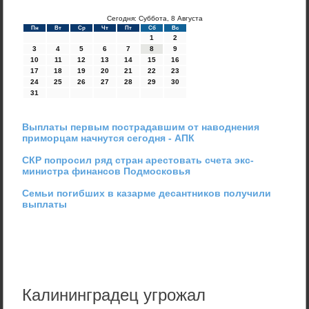
Сегодня: Суббота, 8 Августа
Пн
Вт
Ср
Чт
Пт
Сб
Вс
1
2
3
4
5
6
7
8
9
10
11
12
13
14
15
16
17
18
19
20
21
22
23
24
25
26
27
28
29
30
31
Выплаты первым пострадавшим от наводнения
приморцам начнутся сегодня - АПК
СКР попросил ряд стран арестовать счета экс-
министра финансов Подмосковья
Семьи погибших в казарме десантников получили
выплаты
Калининградец угрожал