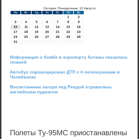
Сегодня: Понедельник, 10 Августа
Пн
Вт
Ср
Чт
Пт
Сб
Вс
1
2
3
4
5
6
7
8
9
10
11
12
13
14
15
16
17
18
19
20
21
22
23
24
25
26
27
28
29
30
31
Информация о бомбе в аэропорту Астаны оказалась
ложной
Автобус спровоцировал ДТП с 4 легковушками в
Челябинске
Воспитанники лагеря под Ревдой отравились
английским пудингом
Полеты Ту-95МС приостанавлены