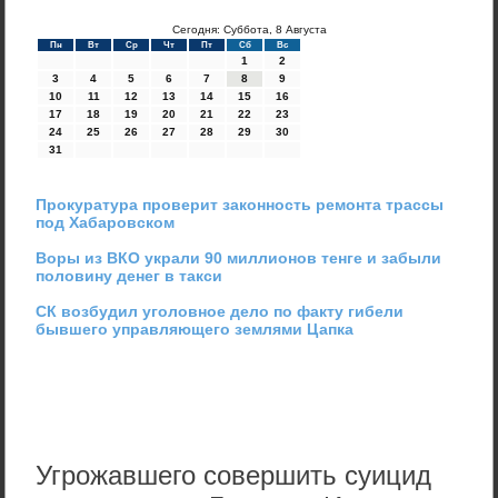
Сегодня: Суббота, 8 Августа
Пн
Вт
Ср
Чт
Пт
Сб
Вс
1
2
3
4
5
6
7
8
9
10
11
12
13
14
15
16
17
18
19
20
21
22
23
24
25
26
27
28
29
30
31
Прокуратура проверит законность ремонта трассы
под Хабаровском
Воры из ВКО украли 90 миллионов тенге и забыли
половину денег в такси
СК возбудил уголовное дело по факту гибели
бывшего управляющего землями Цапка
Угрожавшего совершить суицид