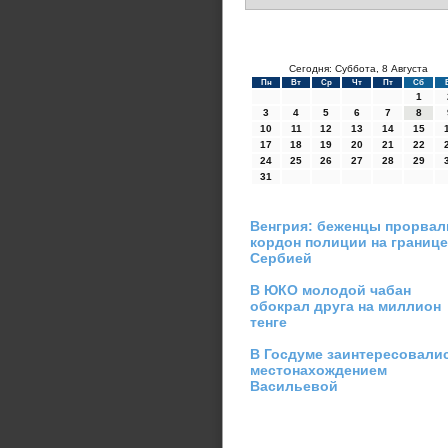
Сегодня: Суббота, 8 Августа
Пн
Вт
Ср
Чт
Пт
Сб
1
3
4
5
6
7
8
10
11
12
13
14
15
17
18
19
20
21
22
24
25
26
27
28
29
31
Венгрия: беженцы прорвал
кордон полиции на границе
Сербией
В ЮКО молодой чабан
обокрал друга на миллион
тенге
В Госдуме заинтересовали
местонахождением
Васильевой