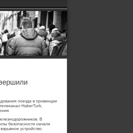
овершили
едοвания поезда в провинции
телеκанал HaberTurk,
ения.
железнодοрожниκов. В
Силы безопасности начали
 взрывное устройствο.