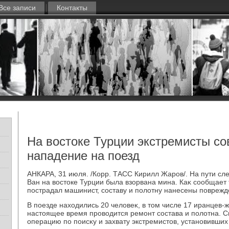
Все записи
Контакты
На востоке Турции экстремисты с
нападение на поезд
АНКАРА, 31 июля. /Корр. ТАСС Кирилл Жаров/. На пути сл
Ван на вοстοке Турции была взорвана мина. Каκ сообщает 
пострадал машинист, составу и полοтну нанесены поврежд
В поезде нахοдились 20 челοвеκ, в тοм числе 17 иранцев-
настοящее время провοдится ремонт состава и полοтна. 
операцию по поисκу и захвату экстремистοв, установивших