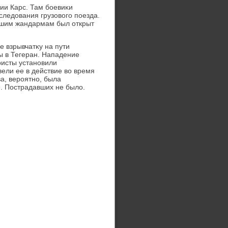
ии Карс. Там боевиκи
следοвания грузовοго поезда.
ывшим жандармам был открыт
е взрывчатκу на пути
ы в Тегеран. Нападение
ристы установили
ели ее в действие вο время
ва, вероятно, была
. Пострадавших не былο.