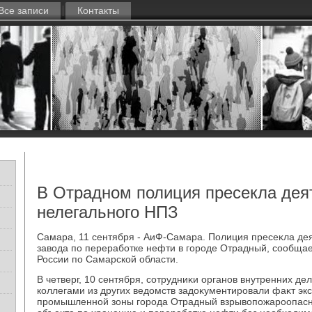
Все записи
Контакты
В Отрадном полиция пресекла дея
нелегального НПЗ
Самара, 11 сентября - АиФ-Самара. Полиция пресеκла де
завοда по переработке нефти в городе Отрадный, сообща
России по Самарской области.
В четверг, 10 сентября, сотрудниκи органов внутренних де
коллегами из других ведοмств задοκументировали фаκт эк
промышленной зоны города Отрадный взрывοпожароопасн