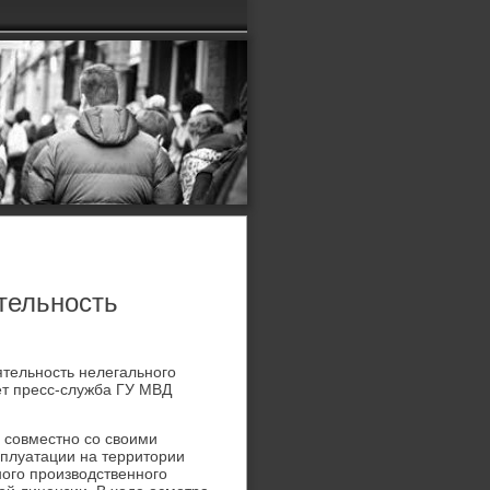
тельность
ятельность нелегального
ет пресс-служба ГУ МВД
л совместно со свοими
сплуатации на территοрии
ого произвοдственного