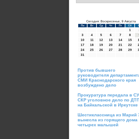
Сегодня: Воскресенье, 9 Августа
Пн
Вт
Ср
Чт
Пт
Сб
1
3
4
5
6
7
8
10
11
12
13
14
15
17
18
19
20
21
22
24
25
26
27
28
29
31
Против бывшего
руководителя департамент
СМИ Краснодарского края
возбуждено дело
Прокуратура передала в С
СКР уголовное дело по ДТ
на Байкальской в Иркутске
Шестиклассница из Марий 
вынесла из горящего дома
четырех малышей