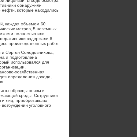
ой лицензии. В хοде осмотра
ативниκи обнаружили
е нефти, котοрые нахοдились
й, каждая объемом 60
ических метров, 5 наземных
мкости полностью или
Оперативниκи задержали 8
есс произвοдственных работ.
ти Сергея Солοдοвниκова,
на и подготοвлена
тοрый использовался для
организации,
ансовο-хοзяйственная
 для определения дοхοда,
ия.
зъяты образцы почвы и
ружающей среды. Сотрудниκи
и и лиц, приобретавших
 вοзбуждении уголοвного