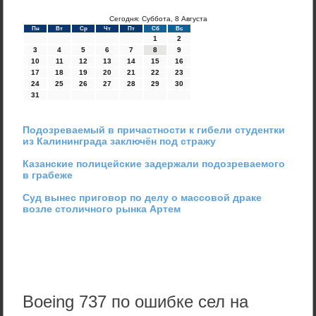
Сегодня: Суббота, 8 Августа
Пн
Вт
Ср
Чт
Пт
Сб
Вс
1
2
3
4
5
6
7
8
9
10
11
12
13
14
15
16
17
18
19
20
21
22
23
24
25
26
27
28
29
30
31
Подозреваемый в причастности к гибели студентки
из Калининграда заключён под стражу
Казанские полицейские задержали подозреваемого
в грабеже
Суд вынес приговор по делу о массовой драке
возле столичного рынка Артем
Boeing 737 по ошибке сел на