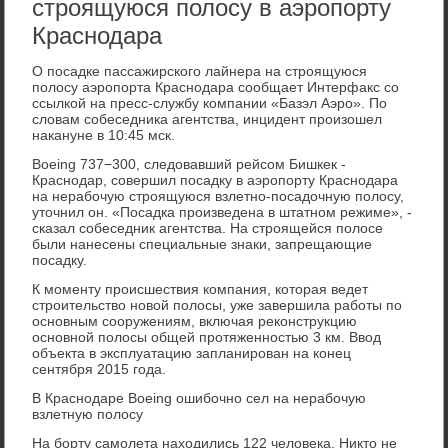
строящуюся полосу в аэропорту
Краснодара
О посадке пассажирского лайнера на строящуюся
полосу аэропорта Краснодара сообщает Интерфакс со
ссылкой на пресс-службу компании «Базэл Аэро». По
словам собеседника агентства, инцидент произошел
накануне в 10:45 мск.
Boeing 737−300, следовавший рейсом Бишкек -
Краснодар, совершил посадку в аэропорту Краснодара
на нерабочую строящуюся взлетно-посадочную полосу,
уточнил он. «Посадка произведена в штатном режиме», -
сказал собеседник агентства. На строящейся полосе
были нанесены специальные знаки, запрещающие
посадку.
К моменту происшествия компания, которая ведет
строительство новой полосы, уже завершила работы по
основным сооружениям, включая реконструкцию
основной полосы общей протяженностью 3 км. Ввод
объекта в эксплуатацию запланирован на конец
сентября 2015 года.
В Краснодаре Boeing ошибочно сел на нерабочую
взлетную полосу
На борту самолета находились 122 человека. Никто не