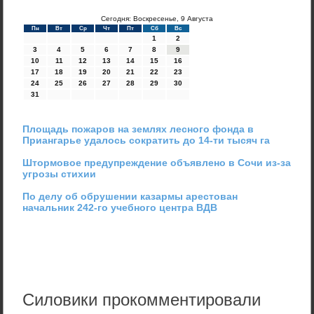
Сегодня: Воскресенье, 9 Августа
Пн
Вт
Ср
Чт
Пт
Сб
Вс
1
2
3
4
5
6
7
8
9
10
11
12
13
14
15
16
17
18
19
20
21
22
23
24
25
26
27
28
29
30
31
Площадь пожаров на землях лесного фонда в
Приангарье удалось сократить до 14-ти тысяч га
Штормовое предупреждение объявлено в Сочи из-за
угрозы стихии
По делу об обрушении казармы арестован
начальник 242-го учебного центра ВДВ
Силовики прокомментировали