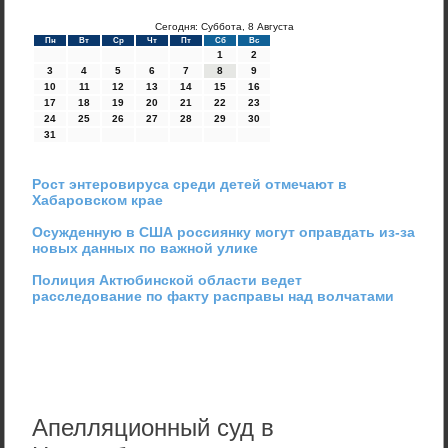
Сегодня: Суббота, 8 Августа
Пн
Вт
Ср
Чт
Пт
Сб
Вс
1
2
3
4
5
6
7
8
9
10
11
12
13
14
15
16
17
18
19
20
21
22
23
24
25
26
27
28
29
30
31
Рост энтеровируса среди детей отмечают в
Хабаровском крае
Осужденную в США россиянку могут оправдать из-за
новых данных по важной улике
Полиция Актюбинской области ведет
расследование по факту расправы над волчатами
Апелляционный суд в