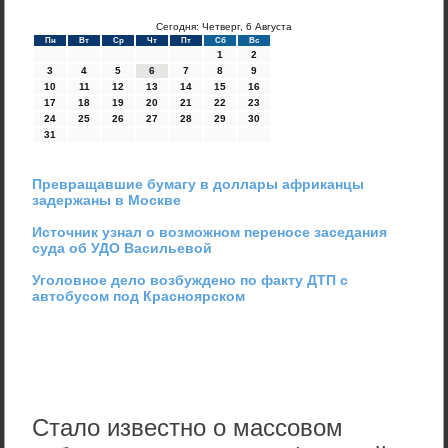
Сегодня: Четверг, 6 Августа
Пн
Вт
Ср
Чт
Пт
Сб
Вс
1
2
3
4
5
6
7
8
9
10
11
12
13
14
15
16
17
18
19
20
21
22
23
24
25
26
27
28
29
30
31
Превращавшие бумагу в доллары африканцы
задержаны в Москве
Источник узнал о возможном переносе заседания
суда об УДО Васильевой
Уголовное дело возбуждено по факту ДТП с
автобусом под Красноярском
Стало известно о массовом