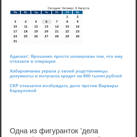
Сегодня: Четверг, 6 Августа
Пн
Вт
Ср
Чт
Пт
Сб
Вс
1
2
3
4
5
6
7
8
9
10
11
12
13
14
15
16
17
18
19
20
21
22
23
24
25
26
27
28
29
30
31
Адвокат: Ярошенко просто шокирован тем, что ему
отказали в операции
Хабаровчанка украла у своей родственницы
документы и получила кредит на 800 тысяч рублей
СКР отказался возбуждать дело против Варвары
Карауловой
Одна из фигуранток 'дела