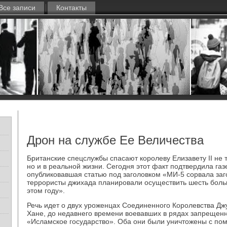
Все записи
Контакты
Дрон на службе Ее Величества
Британские спецслужбы спасают королеву Елизавету II не 
но и в реальной жизни. Сегодня этот факт подтвердила газе
опубликовавшая статью под заголовком «МИ-5 сорвала заг
террористы джихада планировали осуществить шесть боль
этом году».
Речь идет о двух уроженцах Соединенного Королевства Дж
Хане, до недавнего времени воевавших в рядах запрещенн
«Исламское государство». Оба они были уничтожены с по