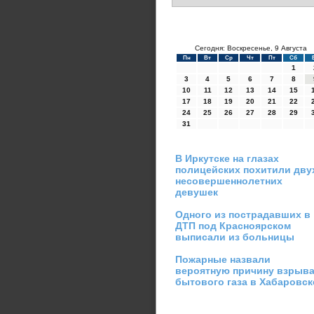
Сегодня: Воскресенье, 9 Августа
Пн
Вт
Ср
Чт
Пт
Сб
1
3
4
5
6
7
8
10
11
12
13
14
15
17
18
19
20
21
22
24
25
26
27
28
29
31
В Иркутске на глазах
полицейских похитили дву
несовершеннолетних
девушек
Одного из пострадавших в
ДТП под Красноярском
выписали из больницы
Пожарные назвали
вероятную причину взрыв
бытового газа в Хабаровск