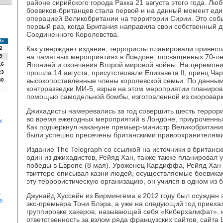
районе сирийского города Ракка 21 августа этого года. Люб
боевиков-британцев стала первой и на данный момент ед
операцией Великобритании на территории Сирии. Это соб
первый раз, когда Британия направила свои собственный 
Соединенного Королевства.
Вс
Как утверждает издание, террористы планировали привес
2
на памятных мероприятиях в Лондоне, посвященных 70-л
9
Японией и окончания Второй мировой войны. На церемони
16
прошла 14 августа, присутствовали Елизавета II, принц Чар
23
высокопоставленные члены королевской семьи. По данным
30
контрразведки МИ-5, взрыв на этом мероприятии планиров
помощью самодельной бомбы, изготовленной из скороварк
Джихадисты намеревались за год совершить шесть террорис
во время ежегодных мероприятий в Лондоне, приуроченны
х
Как подчеркнул накануне премьер-министр Великобритани
были успешно пресечены британскими правоохранителями
Издание The Telegraph со ссылкой на источники в британск
один из джихадистов, Рейяд Хан, также также планировал у
победы в Европе (8 мая). Уроженец Кардиффа, Рейяд Хан 
твиттере описывал казни людей, осуществляемые боевиками 
эту террористическую организацию, он учился в одном из б
а
Джунайд Хуссейн из Бирмингема в 2012 году был осужден з
е
экс-премьера Тони Блэра, а уже на следующий год приеха
группировке хакеров, называющей себя «Киберхалифат», 
ответственность за взлом ряда французских сайтов, сайта