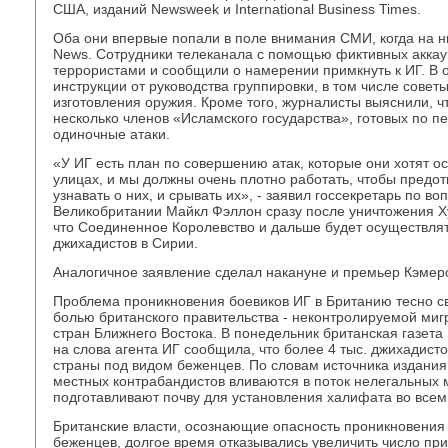
США, изданий Newsweek и International Business Times.
Оба они впервые попали в поле внимания СМИ, когда на 
News. Сотрудники телеканала с помощью фиктивных аккаун
террористами и сообщили о намерении примкнуть к ИГ. В 
инструкции от руководства группировки, в том числе совет
изготовления оружия. Кроме того, журналисты выяснили, ч
несколько членов «Исламского государства», готовых по п
одиночные атаки.
«У ИГ есть план по совершению атак, которые они хотят о
улицах, и мы должны очень плотно работать, чтобы предо
узнавать о них, и срывать их», - заявил госсекретарь по в
Великобритании Майкл Фэллон сразу после уничтожения Х
что Соединенное Королевство и дальше будет осуществлят
джихадистов в Сирии.
Аналогичное заявление сделал накануне и премьер Кэмер
Проблема проникновения боевиков ИГ в Британию тесно с
болью британского правительства - неконтролируемой миг
стран Ближнего Востока. В понедельник британская газета
на слова агента ИГ сообщила, что более 4 тыс. джихадист
страны под видом беженцев. По словам источника издани
местных контрабандистов вливаются в поток нелегальных 
подготавливают почву для установления халифата во всем
Британские власти, осознающие опасность проникновения
беженцев, долгое время отказывались увеличить число пр