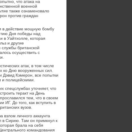
опытно, что атака на
инственной военной
ытие также ознаменовало
дрон против граждан
ти в действие мощную бомбу
етию Дня победы над
и в Уайтхолле, которая
льз и другие
 службы британской
алось осуществить с
и.
тических атак, в том числе
х ко Дню вооруженных сил.
и Дэвид Кэмерон, все попытки
 и полицейскими.
их спецслужбах уточняет, что
строить теракт на День
прославился тем, что в своем
ИГ. До того, как вступить в
ританских вузов.
а взлом личного аккаунта
л в Сирию. Там он примкнул к
которая брала на себя
 Центрального командования