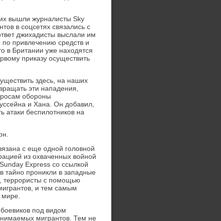
них вышли журналисты Sky
тов в соцсетях связались с
ответ джихадисты выслали им
ы по привлечению средств и
то в Британии уже находятся
ервому приказу осуществить
существить здесь, на наших
твращать эти нападения,
опросам обороны
уссейна и Хана. Он добавил,
ь атаки беспилотников на
он.
вязана с еще одной головной
рацией из охваченных войной
 Sunday Express со ссылкой
ов тайно проникли в западные
я, террористы с помощью
мигрантов, и тем самым
 мире.
 боевиков под видом
инимаемых мигрантов. Тем не