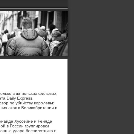
только в шпионских фильмах,
та Daily Express,
овор по убийству королевы:
ших атак в Великобритании в
унайде Хуссейне и Рейяде
ой в России группировки
мощью удара беспилотника в