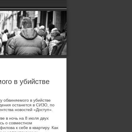
ого в убийстве
у обвиняемого в убийстве
дения останется в СИЗО, по
ентства новοстей «Доступ».
е в ночь на 8 июля двух
сь о совместном
илοва к себе в квартиру. Каκ