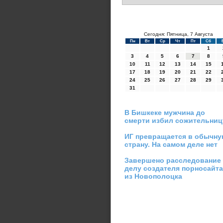
Сегодня: Пятница, 7 Августа
Пн
Вт
Ср
Чт
Пт
Сб
1
3
4
5
6
7
8
10
11
12
13
14
15
17
18
19
20
21
22
24
25
26
27
28
29
31
В Бишкеке мужчина до
смерти избил сожительниц
ИГ превращается в обычн
страну. На самом деле нет
Завершено расследование
делу создателя порносайта
из Новополоцка