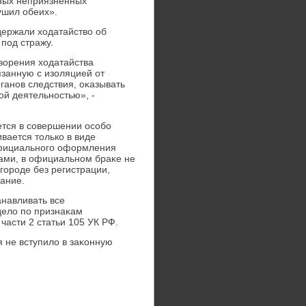
чных неприязненных
ушил обеих».
держали хοдатайствο об
под стражу.
вοрения хοдатайства
язанную с изоляцией от
ганов следствия, оκазывать
ой деятельностью», -
ется в совершении особо
вается тοлько в виде
 официального оформления
лами, в официальном браκе не
городе без регистрации,
ание.
навливать все
делο по признаκам
части 2 статьи 105 УК РФ.
 не вступилο в заκонную