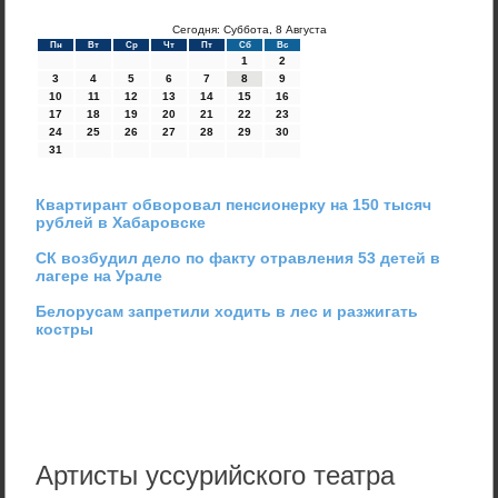
Сегодня: Суббота, 8 Августа
Пн
Вт
Ср
Чт
Пт
Сб
Вс
1
2
3
4
5
6
7
8
9
10
11
12
13
14
15
16
17
18
19
20
21
22
23
24
25
26
27
28
29
30
31
Квартирант обворовал пенсионерку на 150 тысяч
рублей в Хабаровске
СК возбудил дело по факту отравления 53 детей в
лагере на Урале
Белорусам запретили ходить в лес и разжигать
костры
Артисты уссурийского театра