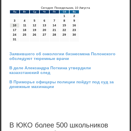
Сегодня: Понедельник, 10 Августа
Пн
Вт
Ср
Чт
Пт
Сб
Вс
1
2
3
4
5
6
7
8
9
10
11
12
13
14
15
16
17
18
19
20
21
22
23
24
25
26
27
28
29
30
31
Заявившего об онкологии бизнесмена Полонского
обследуют тюремные врачи
В деле Александра Поткина утвердили
казахстанский след
В Приморье офицеры полиции пойдут под суд за
денежные махинации
В ЮКО более 500 школьников