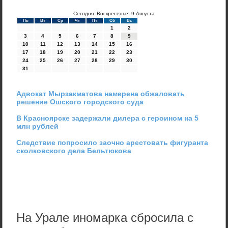
Сегодня: Воскресенье, 9 Августа
Пн
Вт
Ср
Чт
Пт
Сб
Вс
1
2
3
4
5
6
7
8
9
10
11
12
13
14
15
16
17
18
19
20
21
22
23
24
25
26
27
28
29
30
31
Адвокат Мырзакматова намерена обжаловать
решение Ошского городского суда
В Красноярске задержали дилера с героином на 5
млн рублей
Следствие попросило заочно арестовать фигуранта
сколковского дела Бельтюкова
На Урале иномарка сбросила с