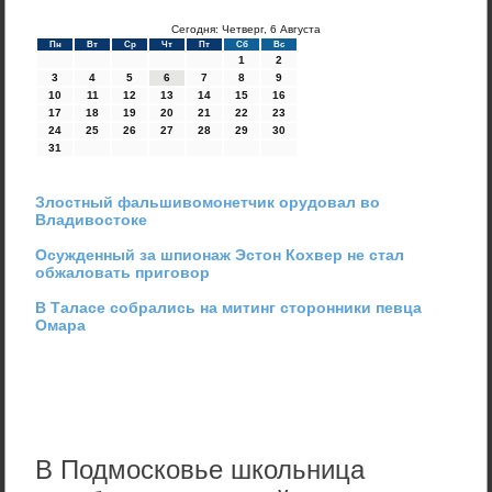
Сегодня: Четверг, 6 Августа
Пн
Вт
Ср
Чт
Пт
Сб
Вс
1
2
3
4
5
6
7
8
9
10
11
12
13
14
15
16
17
18
19
20
21
22
23
24
25
26
27
28
29
30
31
Злостный фальшивомонетчик орудовал во
Владивостоке
Осужденный за шпионаж Эстон Кохвер не стал
обжаловать приговор
В Таласе собрались на митинг сторонники певца
Омара
В Подмосковье школьница