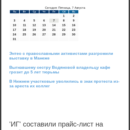
Сегодня: Пятница, 7 Августа
Пн
Вт
Ср
Чт
Пт
Сб
Вс
1
2
3
4
5
6
7
8
9
10
11
12
13
14
15
16
17
18
19
20
21
22
23
24
25
26
27
28
29
30
31
Энтео с православными активистами разгромили
выставку в Манеже
Выгнавшему сестру Водяновой владельцу кафе
грозит до 5 лет тюрьмы
В Нижнем участковые уволились в знак протеста из-
за ареста их коллег
'ИГ' составили прайс-лист на