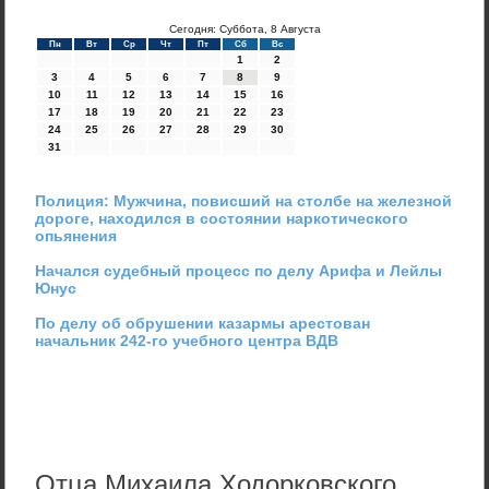
Сегодня: Суббота, 8 Августа
Пн
Вт
Ср
Чт
Пт
Сб
Вс
1
2
3
4
5
6
7
8
9
10
11
12
13
14
15
16
17
18
19
20
21
22
23
24
25
26
27
28
29
30
31
Полиция: Мужчина, повисший на столбе на железной
дороге, находился в состоянии наркотического
опьянения
Начался судебный процесс по делу Арифа и Лейлы
Юнус
По делу об обрушении казармы арестован
начальник 242-го учебного центра ВДВ
Отца Михаила Ходорковского