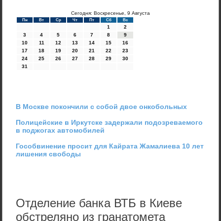
Сегодня: Воскресенье, 9 Августа
Пн
Вт
Ср
Чт
Пт
Сб
Вс
1
2
3
4
5
6
7
8
9
10
11
12
13
14
15
16
17
18
19
20
21
22
23
24
25
26
27
28
29
30
31
В Москве покончили с собой двое онкобольных
Полицейские в Иркутске задержали подозреваемого
в поджогах автомобилей
Гособвинение просит для Кайрата Жамалиева 10 лет
лишения свободы
Отделение банка ВТБ в Киеве
обстреляно из гранатомета