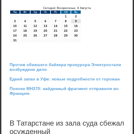
Сегодня: Воскресенье, 9 Августа
Пн
Вт
Ср
Чт
Пт
Сб
Вс
1
2
3
4
5
6
7
8
9
10
11
12
13
14
15
16
17
18
19
20
21
22
23
24
25
26
27
28
29
30
31
Против сбившего байкера прокурора Электростали
возбуждено дело
Едкий запах в Уфе: новые подробности от горожан
Поиски MH370: найденный фрагмент отправили во
Францию
В Татарстане из зала суда сбежал
осужденный