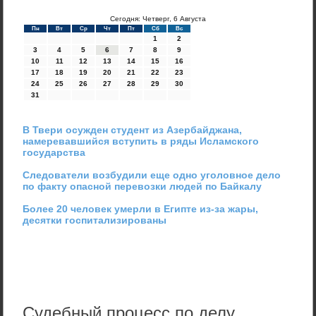
Сегодня: Четверг, 6 Августа
Пн
Вт
Ср
Чт
Пт
Сб
Вс
1
2
3
4
5
6
7
8
9
10
11
12
13
14
15
16
17
18
19
20
21
22
23
24
25
26
27
28
29
30
31
В Твери осужден студент из Азербайджана,
намеревавшийся вступить в ряды Исламского
государства
Следователи возбудили еще одно уголовное дело
по факту опасной перевозки людей по Байкалу
Более 20 человек умерли в Египте из-за жары,
десятки госпитализированы
Судебный процесс по делу