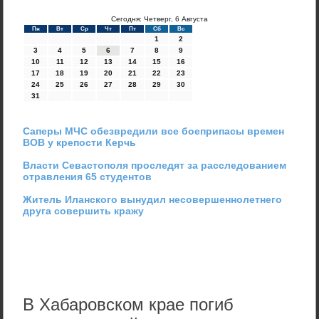
Сегодня: Четверг, 6 Августа
Пн
Вт
Ср
Чт
Пт
Сб
Вс
1
2
3
4
5
6
7
8
9
10
11
12
13
14
15
16
17
18
19
20
21
22
23
24
25
26
27
28
29
30
31
Саперы МЧС обезвредили все боеприпасы времен
ВОВ у крепости Керчь
Власти Севастополя проследят за расследованием
отравления 65 студентов
Житель Иланского вынудил несовершеннолетнего
друга совершить кражу
В Хабаровском крае погиб