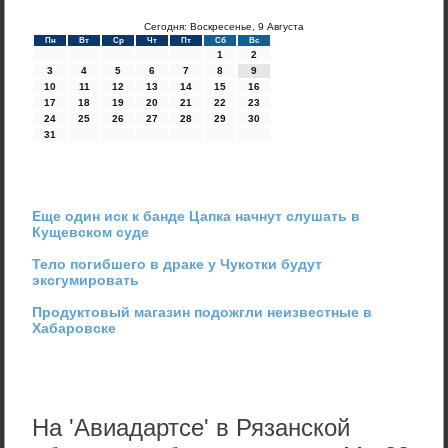
Сегодня: Воскресенье, 9 Августа
Пн
Вт
Ср
Чт
Пт
Сб
Вс
1
2
3
4
5
6
7
8
9
10
11
12
13
14
15
16
17
18
19
20
21
22
23
24
25
26
27
28
29
30
31
Еще один иск к банде Цапка начнут слушать в
Кущевском суде
Тело погибшего в драке у Чукотки будут
эксгумировать
Продуктовый магазин подожгли неизвестные в
Хабаровске
На 'Авиадартсе' в Рязанской