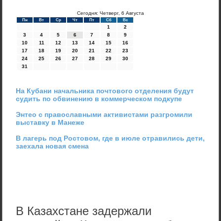
Сегодня: Четверг, 6 Августа
Пн
Вт
Ср
Чт
Пт
Сб
Вс
1
2
3
4
5
6
7
8
9
10
11
12
13
14
15
16
17
18
19
20
21
22
23
24
25
26
27
28
29
30
31
На Кубани начальника почтового отделения будут
судить по обвинению в коммерческом подкупе
Энтео с православными активистами разгромили
выставку в Манеже
В лагерь под Ростовом, где в июле отравились дети,
заехала новая смена
В Казахстане задержали