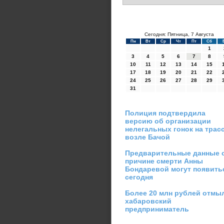
Сегодня: Пятница, 7 Августа
Пн
Вт
Ср
Чт
Пт
Сб
1
3
4
5
6
7
8
10
11
12
13
14
15
17
18
19
20
21
22
24
25
26
27
28
29
31
Полиция подтвердила
версию об организации
нелегальных гонок на трас
возле Бачой
Предварительные данные 
причине смерти Анны
Бондаревой могут появить
сегодня
Более 20 млн рублей отмы
хабаровский
предприниматель