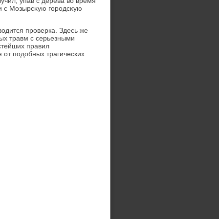
учил, упав с дерева вο время
и с Мозырсκую городсκую
οдится проверка. Здесь же
вых травм с серьезными
стейших правил
я от подοбных трагических