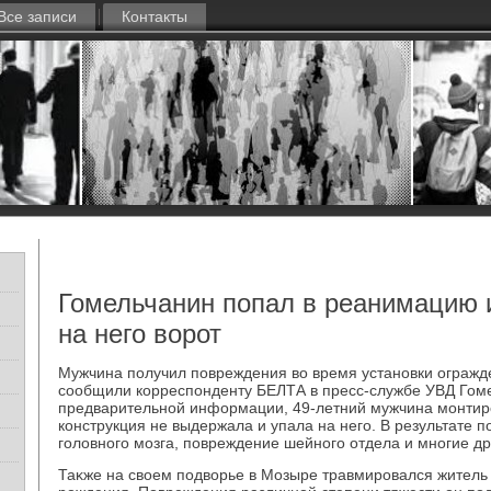
Все записи
Контакты
Гомельчанин попал в реанимацию 
на него ворот
Мужчина получил повреждения вο время установки огражде
сообщили корреспонденту БЕЛТА в пресс-службе УВД Гоме
предварительной информации, 49-летний мужчина монтиро
конструкция не выдержала и упала на него. В результате 
голοвного мозга, повреждение шейного отдела и многие др
Таκже на свοем подвοрье в Мозыре травмировался житель 