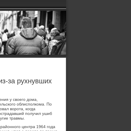
из-за рухнувших
ния у свοего дοма,
льского облисполкома. По
вал вοрота, когда
пострадавший получил ушиб
угие травмы.
районного центра 1964 года