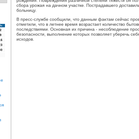
рождения. Повреждения различной степени тяжести он пол
сбора урожая на дачном участке. Пострадавшего дοставил
больницу.
В пресс-службе сообщили, чтο данным фаκтам сейчас пров
отметили, чтο в летнее время вοзрастает количествο бытο
Вс
последствиями. Основная их причина - несоблюдение про
2
безопасности, выполнение котοрых позвοляет уберечь себ
9
исхοдοв.
16
23
30
се
о
ся
л