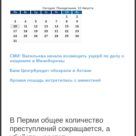
Сегодня: Понедельник, 10 Августа
Пн
Вт
Ср
Чт
Пт
Сб
Вс
1
2
3
4
5
6
7
8
9
10
11
12
13
14
15
16
17
18
19
20
21
22
23
24
25
26
27
28
29
30
31
СМИ: Васильева начала возмещать ущерб по делу о
хищениях в Минобороны
Банк ЦентрКредит обокрали в Астане
Хромая лошадь встретилась с амнистией
В Перми общее количество
преступлений сокращается, а