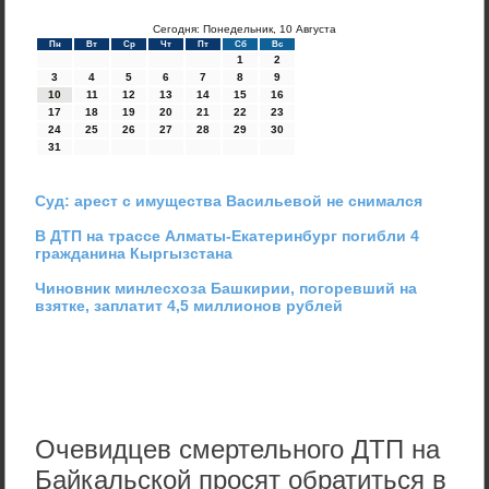
Сегодня: Понедельник, 10 Августа
Пн
Вт
Ср
Чт
Пт
Сб
Вс
1
2
3
4
5
6
7
8
9
10
11
12
13
14
15
16
17
18
19
20
21
22
23
24
25
26
27
28
29
30
31
Суд: арест с имущества Васильевой не снимался
В ДТП на трассе Алматы-Екатеринбург погибли 4
гражданина Кыргызстана
Чиновник минлесхоза Башкирии, погоревший на
взятке, заплатит 4,5 миллионов рублей
Очевидцев смертельного ДТП на
Байкальской просят обратиться в